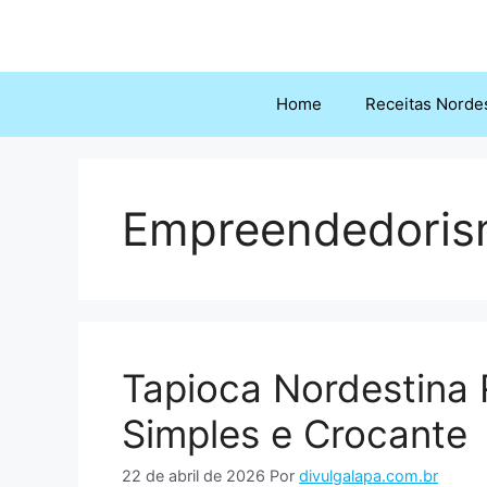
Pular
para
o
conteúdo
Home
Receitas Norde
Empreendedori
Tapioca Nordestina
Simples e Crocante
22 de abril de 2026
Por
divulgalapa.com.br