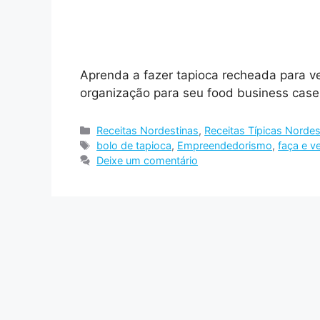
Aprenda a fazer tapioca recheada para ve
organização para seu food business casei
Categorias
Receitas Nordestinas
,
Receitas Típicas Nordes
Tags
bolo de tapioca
,
Empreendedorismo
,
faça e v
Deixe um comentário