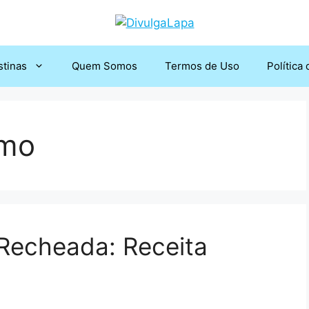
stinas
Quem Somos
Termos de Uso
Política
smo
 Recheada: Receita