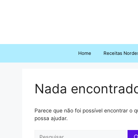
Pular
para
o
conteúdo
Home
Receitas Norde
Nada encontrad
Parece que não foi possível encontrar o
possa ajudar.
Pesquisar